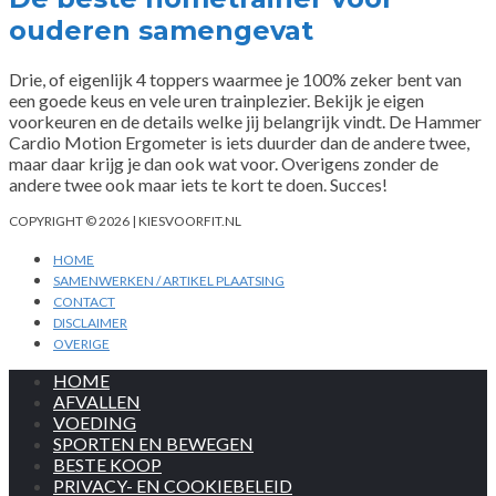
ouderen samengevat
Drie, of eigenlijk 4 toppers waarmee je 100% zeker bent van
een goede keus en vele uren trainplezier. Bekijk je eigen
voorkeuren en de details welke jij belangrijk vindt. De Hammer
Cardio Motion Ergometer is iets duurder dan de andere twee,
maar daar krijg je dan ook wat voor. Overigens zonder de
andere twee ook maar iets te kort te doen. Succes!
COPYRIGHT © 2026 | KIESVOORFIT.NL
HOME
SAMENWERKEN / ARTIKEL PLAATSING
CONTACT
DISCLAIMER
OVERIGE
HOME
AFVALLEN
VOEDING
SPORTEN EN BEWEGEN
BESTE KOOP
PRIVACY- EN COOKIEBELEID